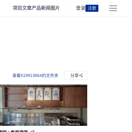
项目
文章
产品
新闻
图片
登录
注册
查看519913864的文件夹
分享