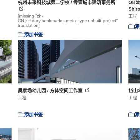
杭州未来科技城第二学校 / 零壹城市建筑事务所
OB幼儿
Shir
[missing "zh-
工程
CN.jslibrary.bookmarks_meta_type.unbuilt-project"
translation]
添
添加书签
吴家场幼儿园 / 方体空间工作室
岱山
工程
工程
添加书签
添