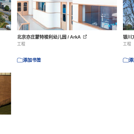
北京亦庄蒙特梭利幼儿园 / ArkA
银川方角
工程
工程
添加书签
添