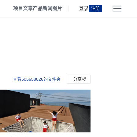
项目
文章
产品
新闻
图片
登录
注册
查看505658026的文件夹
分享