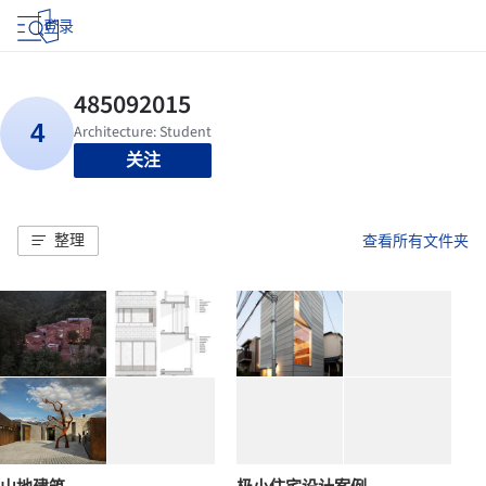
登录
关注
整理
查看所有文件夹