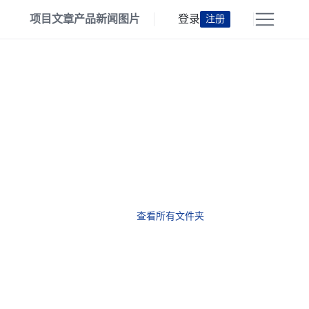
项目
文章
产品
新闻
图片
登录
注册
查看所有文件夹