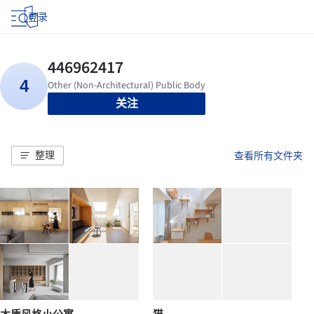
登录
关注
整理
查看所有文件夹