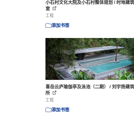
小石村文化大院及小石村整体规划 / 时地建
室
工程
添加书签
喜岳云庐瑜伽亭及泳池（二期） / 刘宇扬建
所
工程
添加书签