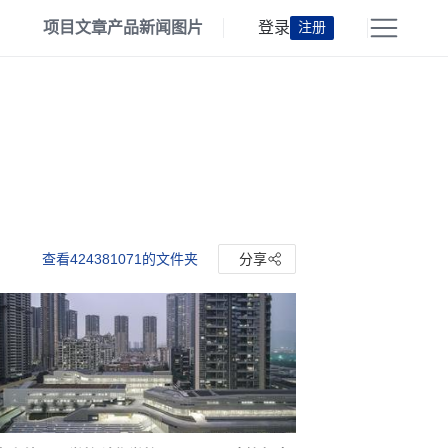
项目
文章
产品
新闻
图片
登录
注册
查看424381071的文件夹
分享