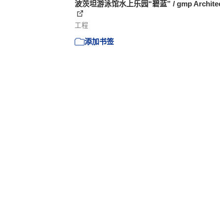
波茨坦游泳馆水上乐园“碧蓝” / gmp Architec
工程
添加书签