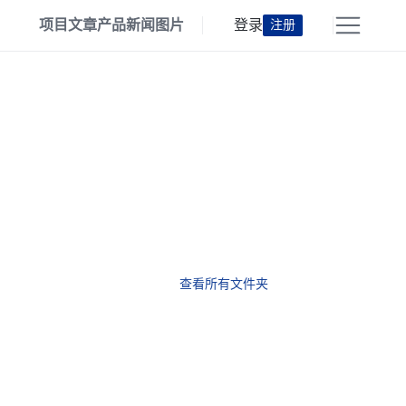
项目
文章
产品
新闻
图片
登录
注册
查看所有文件夹