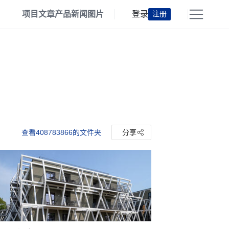
项目
文章
产品
新闻
图片
登录
注册
查看408783866的文件夹
分享