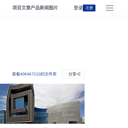
项目
文章
产品
新闻
图片
登录
注册
查看406467210的文件夹
分享