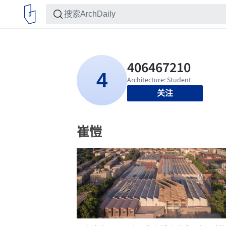
关注
崔愷