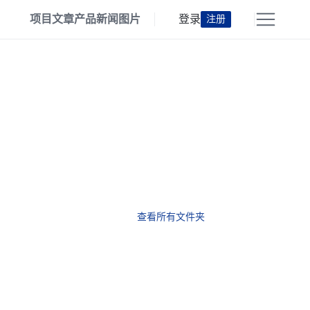
项目
文章
产品
新闻
图片
登录
注册
查看所有文件夹