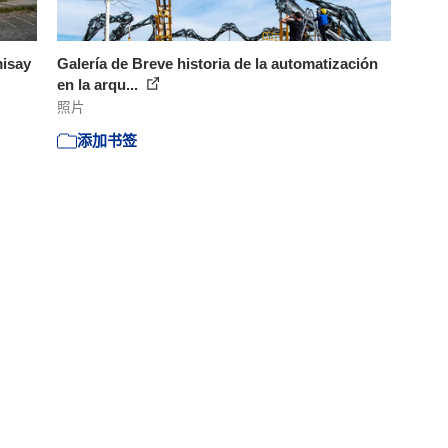
isay
Galería de Breve historia de la automatización
en la arqu...
照片
添加书签