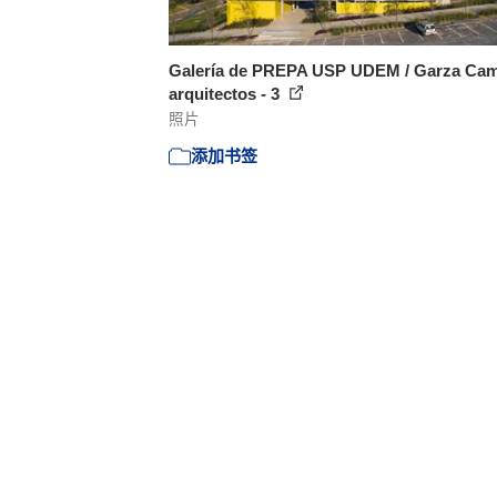
Galería de PREPA USP UDEM / Garza Cam
arquitectos - 3
照片
添加书签