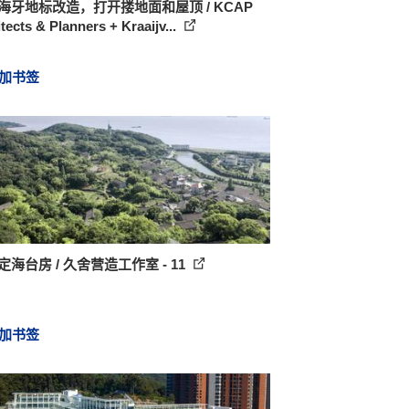
 海牙地标改造，打开搂地面和屋顶 / KCAP
tects & Planners + Kraaijv...
加书签
定海台房 / 久舍营造工作室 - 11
加书签