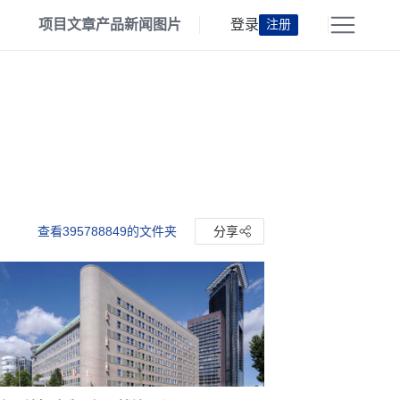
项目
文章
产品
新闻
图片
登录
注册
查看395788849的文件夹
分享