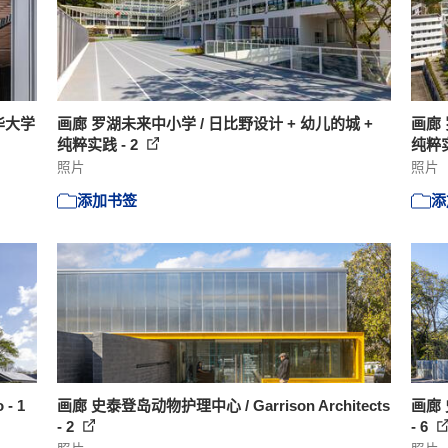
华大学
画廊 罗湖未来中小学 / 日比野设计 + 幼儿的城 +
画廊 
纯粹实践 - 2
纯粹实
照片
照片
添加书签
添
- 1
画廊 史泰登岛动物护理中心 / Garrison Architects
画廊 
- 2
- 6