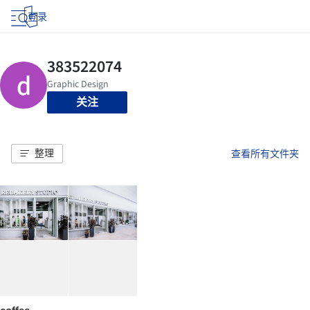
登录
关注
整理
查看所有文件夹