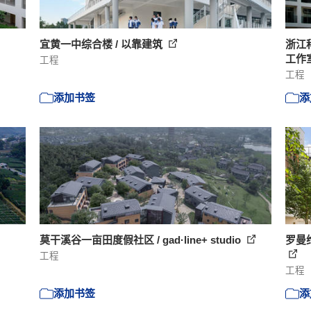
宜黄一中综合楼 / 以靠建筑
浙江
工作
工程
工程
添加书签
添
莫干溪谷一亩田度假社区 / gad·line+ studio
罗曼维尔
工程
工程
添加书签
添