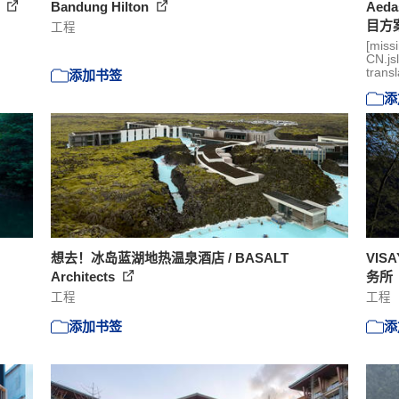
s
Bandung Hilton
Ae
目方
工程
[miss
CN.js
transl
添加书签
添
想去！冰岛蓝湖地热温泉酒店 / BASALT
VIS
Architects
务所
工程
工程
添加书签
添