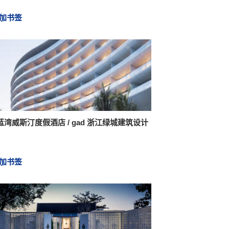
加书签
蓝湾威斯汀度假酒店 / gad 浙江绿城建筑设计
加书签