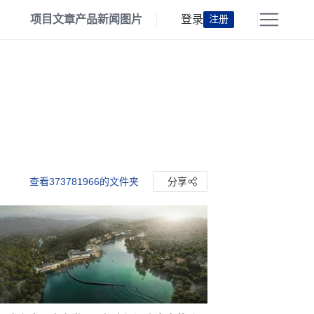
项目
文章
产品
新闻
图片
登录
注册
查看373781966的文件夹
分享