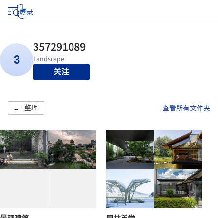
登录
关注
整理
查看所有文件夹