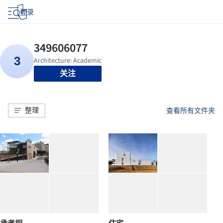
登录
关注
整理
查看所有文件夹