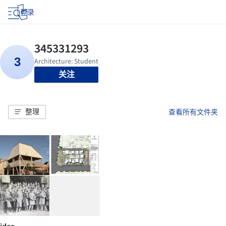
登录
关注
整理
查看所有文件夹