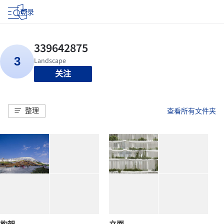
登录
关注
整理
查看所有文件夹