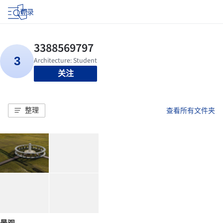
登录
关注
整理
查看所有文件夹