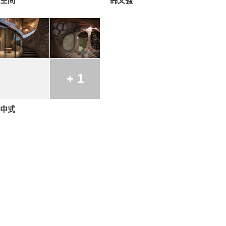
空间
韩文强
+ 1
中式