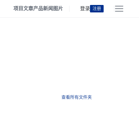
项目
文章
产品
新闻
图片
登录
注册
查看所有文件夹