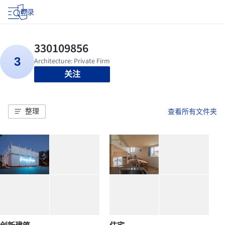
登录
关注
整理
查看所有文件夹