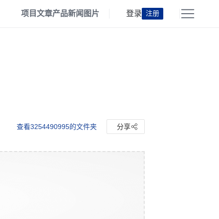
项目
文章
产品
新闻
图片
登录
注册
查看3254490995的文件夹
分享