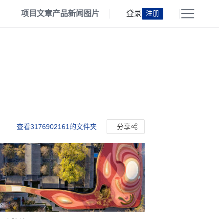
项目
文章
产品
新闻
图片
登录
注册
查看3176902161的文件夹
分享