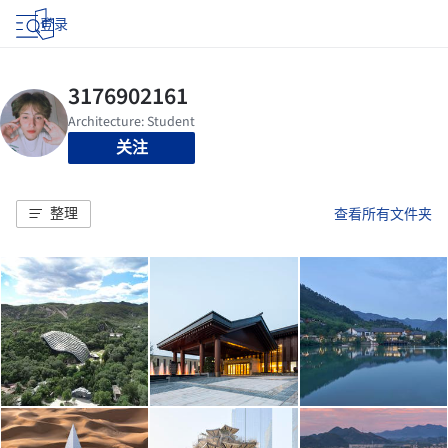
登录
关注
整理
查看所有文件夹