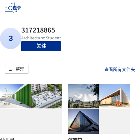
登录
关注
整理
查看所有文件夹