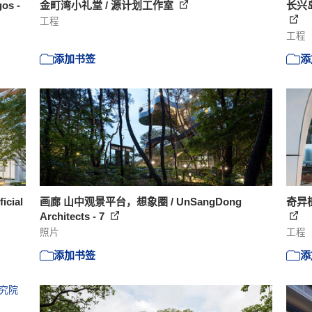
os -
金町湾小礼堂 / 源计划工作室
长兴
工程
工程
添加书签
添
icial
画廊 山中观景平台，想象圈 / UnSangDong
奇异植
Architects - 7
照片
工程
添加书签
添