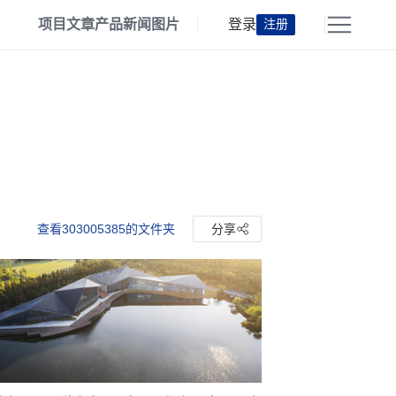
项目
文章
产品
新闻
图片
登录
注册
查看303005385的文件夹
分享