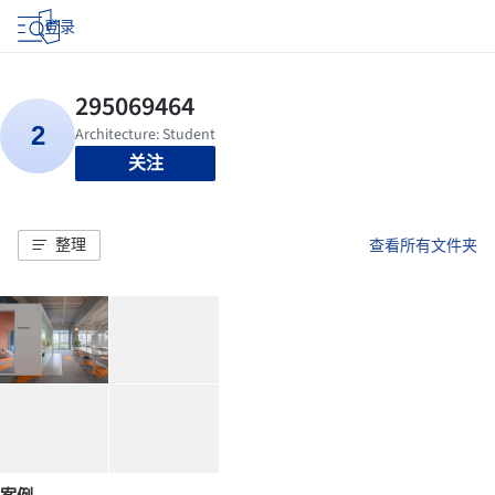
登录
关注
整理
查看所有文件夹