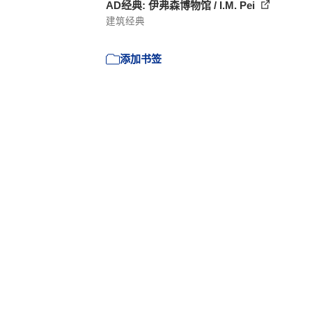
AD经典: 伊弗森博物馆 / I.M. Pei
建筑经典
添加书签