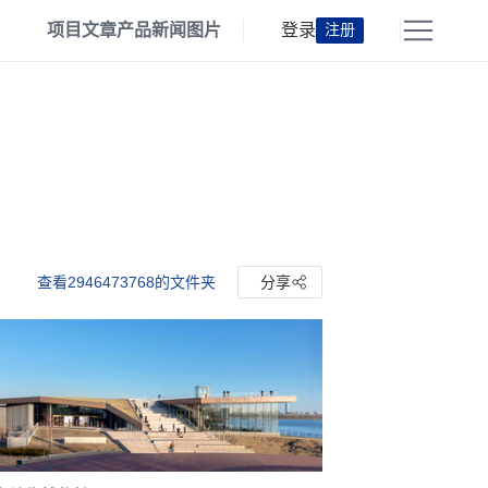
项目
文章
产品
新闻
图片
登录
注册
查看2946473768的文件夹
分享