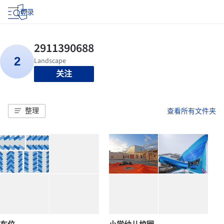
登录
关注
整理
查看所有文件夹