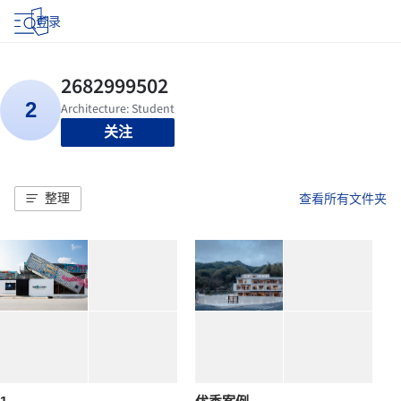
登录
关注
整理
查看所有文件夹