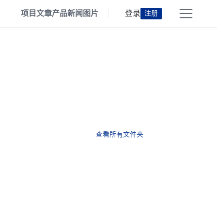
项目
文章
产品
新闻
图片
登录
注册
查看所有文件夹