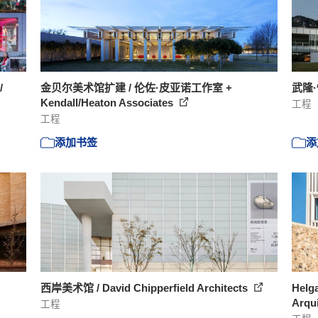
/
金贝尔美术馆扩建 / 伦佐·皮亚诺工作室 +
武隆·懒
Kendall/Heaton Associates
工程
工程
添加书签
添
西岸美术馆 / David Chipperfield Architects
Helg
Arqu
工程