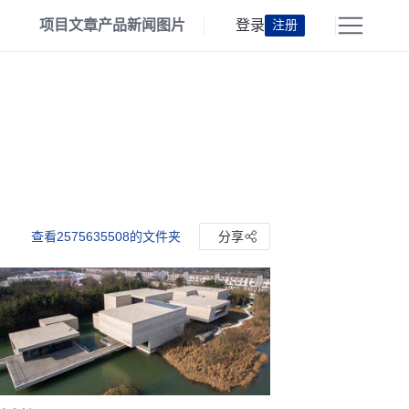
项目
文章
产品
新闻
图片
登录
注册
查看2575635508的文件夹
分享