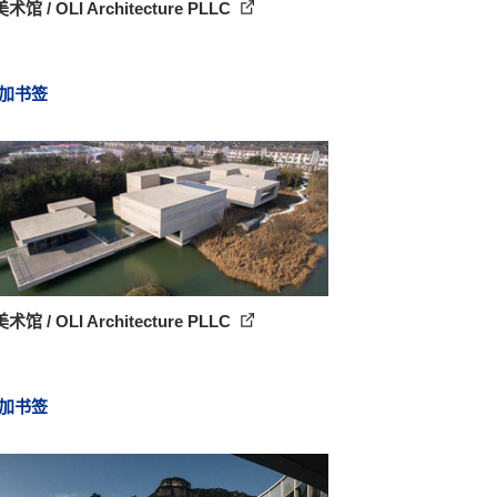
馆 / OLI Architecture PLLC
加书签
馆 / OLI Architecture PLLC
加书签