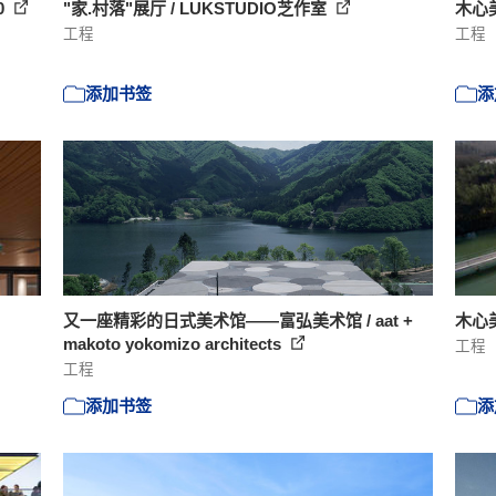
0
"家.村落"展厅 / LUKSTUDIO芝作室
木心美术
工程
工程
添加书签
添
又一座精彩的日式美术馆——富弘美术馆 / aat +
木心美术
makoto yokomizo architects
工程
工程
添加书签
添