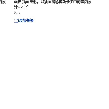
内设
画廊 插画电影，以插画揭秘奥斯卡奖中的室内设
计 - 2
照片
添加书签