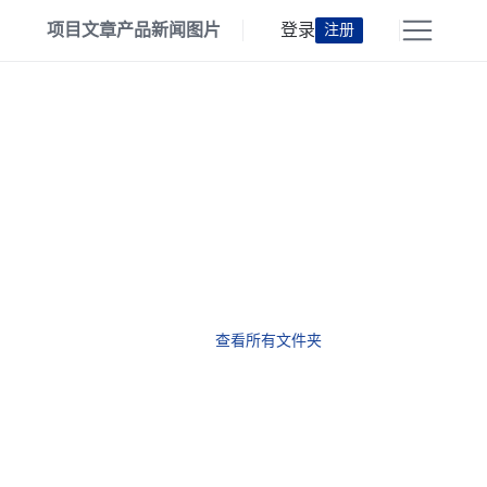
项目
文章
产品
新闻
图片
登录
注册
查看所有文件夹