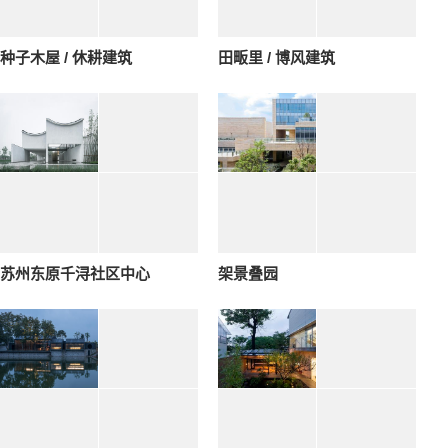
种子木屋 / 休耕建筑
田畈里 / 博风建筑
苏州东原千浔社区中心
架景叠园