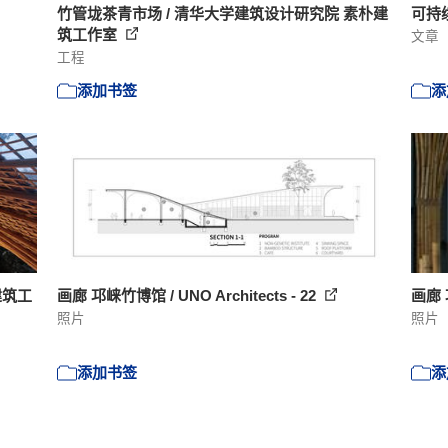
竹管垅茶青市场 / 清华大学建筑设计研究院 素朴建
可持
筑工作室
文章
工程
添加书签
添
建筑工
画廊 邛崃竹博馆 / UNO Architects - 22
画廊 邛
照片
照片
添加书签
添