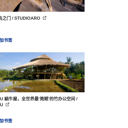
之门 / STUDIOARO
加书签
KU 蜗牛屋，全世界最‘简陋’的竹办公空间 /
KU
加书签