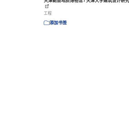
天津蓟县地质博物馆 / 天津大学建筑设计研
工程
添加书签