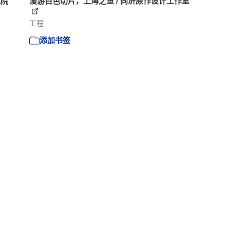
究院
漫游白色切片，上海之鱼 / 同济原作设计工作室
工程
添加书签