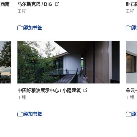
筑西南
马尔斯克塔 / BIG
卧石
工程
工程
添加书签
添
中国好粮油展示中心 / 小隐建筑
朵云书
工程
工程
添加书签
添