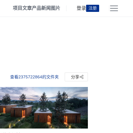
项目
文章
产品
新闻
图片
登录
注册
查看2375722864的文件夹
分享