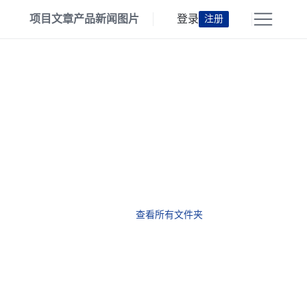
项目
文章
产品
新闻
图片
登录
注册
查看所有文件夹