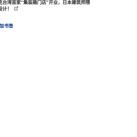
克台湾首家“集装箱门店”开业，日本建筑师隈
设计！
加书签