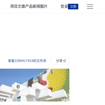
项目
文章
产品
新闻
图片
登录
注册
查看2290917919的文件夹
分享