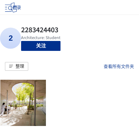
登录
关注
整理
查看所有文件夹