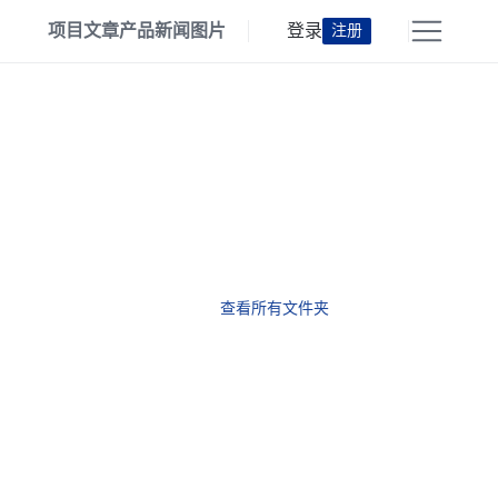
项目
文章
产品
新闻
图片
登录
注册
查看所有文件夹