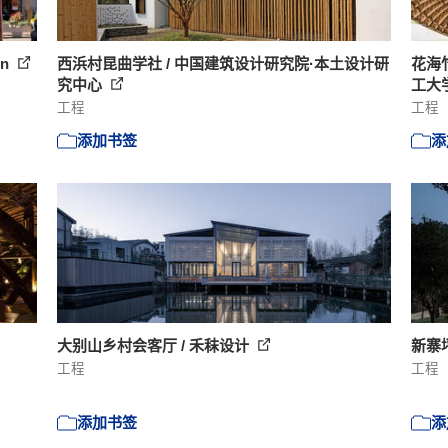
on
西浜村昆曲学社 / 中国建筑设计研究院·本土设计研
花海
究中心
工大
工程
工程
添加书签
添
大别山乡村会客厅 / 禾秣设计
新寨
工程
工程
添加书签
添