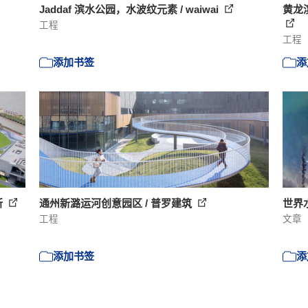
Jaddaf 滨水公园，水波纹元素 / waiwai
黄龙
工程
工程
添加书签
添
所
通州新潞运河创意园区 / 普罗建筑
世界
工程
文章
添加书签
添