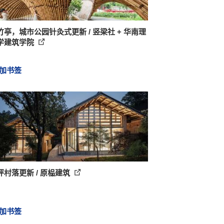
竹亭，城市公园针灸式更新 / 竖梁社 + 华南理
学建筑学院
加书签
坪村落更新 / 原榀建筑
加书签