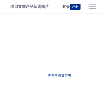
项目
文章
产品
新闻
图片
登录
注册
查看所有文件夹