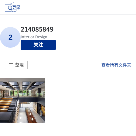
登录
关注
整理
查看所有文件夹