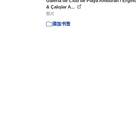
Galería de Club de Playa Amburan / Ergin
& Çalışlar A...
照片
添加书签