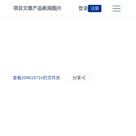
项目
文章
产品
新闻
图片
登录
注册
查看20961871h的文件夹
分享