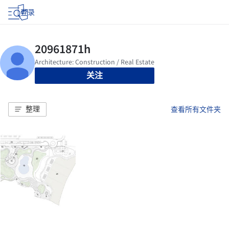
登录
关注
整理
查看所有文件夹